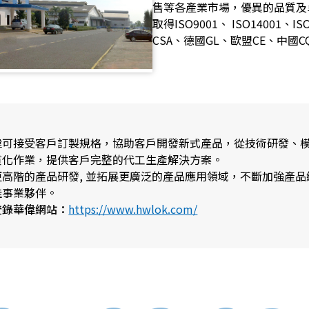
售等各產業市場，優異的品質及
取得ISO9001、 ISO14001
CSA、德國GL、歐盟CE、中國
偉可接受客戶訂製規格，協助客戶開發新式產品，從技術研發、
貫化作業，提供客戶完整的代工生產解決方案。
高階的產品研發, 並拓展更廣泛的產品應用領域，不斷加強產
佳事業夥伴。
登錄華偉網站：
https://www.hwlok.com/