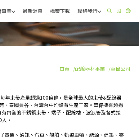
材事業
最新消息
檔案下載
聯絡我們
首頁
配線器材事業
華偉公司
，每年束帶產量超過100億條，是全球最大的束帶&配線器
莞、泰國曼谷、台灣台中均設有生產工廠。華偉擁有超過
，並擁有齊全的不銹鋼束帶、端子、配線槽、波浪管及各式接
0人。
電子電機、通訊、汽車、船舶、軌道車輛、能源、建築、零