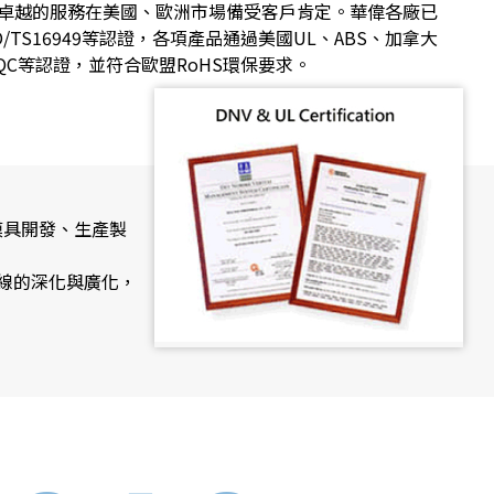
卓越的服務在美國、歐洲市場備受客戶肯定。華偉各廠已
、ISO/TS16949等認證，各項產品通過美國UL、ABS、加拿大
CQC等認證，並符合歐盟RoHS環保要求。
模具開發、生產製
品線的深化與廣化，