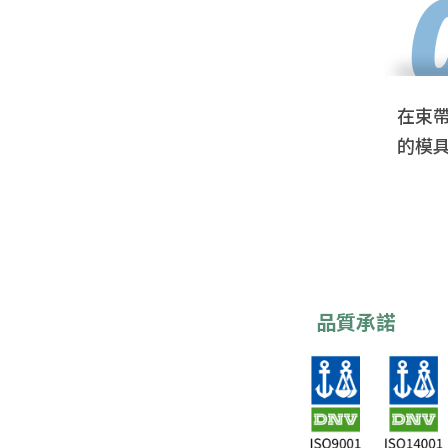
在束帶
的模
品質承諾