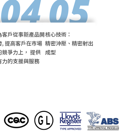
04
05
為客戶從事新產品開
核心技術：
發, 提高客戶在市場
精密沖壓、精密射出
的競爭力上， 提供
成型
有力的支援與服務