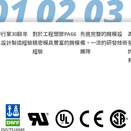
01
02
03
行業30餘年
對於工程塑膠PA66
先進完整的開模設
具設計製造經驗
精密模具豐富的開模
備，一流的研發技術
經驗
團隊