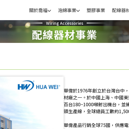
關於喬福
泡綿事業
塑膠事業
配線器
Wiring Accessories
配線器材事業
華偉於1976年創立於台灣台中
材廠之一。於中國上海、中國東
百台180~1000噸射出機台
頭生產線，全球總員工數約1,50
華偉產品行銷全球75國，供應